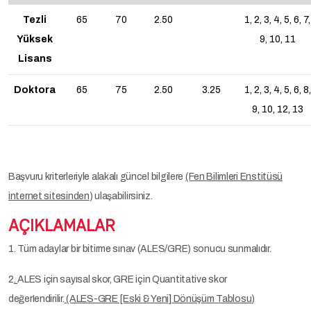
Tezli
65
70
2.50
1, 2, 3, 4, 5, 6, 7,
Yüksek
9, 10, 11
Lisans
Doktora
65
75
2.50
3.25
1, 2, 3, 4, 5, 6, 8,
9, 10, 12, 13
Başvuru kriterleriyle alakalı güncel bilgilere
(Fen Bilimleri Enstitüsü
internet sitesinden
) ulaşabilirsiniz.
AÇIKLAMALAR
1. Tüm adaylar bir bitirme sınav (ALES/GRE) sonucu sunmalıdır.
2
.
ALES için sayısal skor, GRE için Quantitative skor
değerIendirilir.
(ALES-GRE [Eski & Yeni] Dönüşüm Tablosu
)