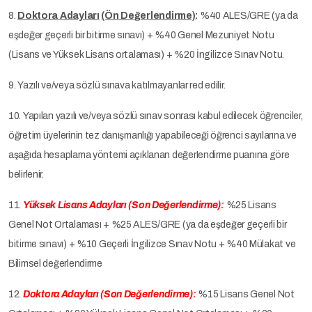
8.
Doktora Adayları
(Ön Değerlendirme)
:
%40 ALES/GRE (ya da
eşdeğer geçerli bir bitirme sınavı) + %40 Genel Mezuniyet Notu
(Lisans ve Yüksek Lisans ortalaması) + %20 İngilizce Sınav Notu.
9.
Yazılı ve/veya sözlü sınava katılmayanlar red edilir.
10
. Yapılan yazılı ve/veya sözlü sınav sonrası kabul edilecek öğrenciler,
öğretim üyelerinin tez danışmanlığı yapabileceği öğrenci sayılarına ve
aşağıda hesaplama yöntemi açıklanan değerIendirme puanına göre
belirlenir.
11.
Yüksek Lisans Adayları (Son Değerlendirme):
%25 Lisans
Genel Not Ortalaması + %25 ALES/GRE (ya da eşdeğer geçerli bir
bitirme sınavı) + %10 Geçerli İngilizce Sınav Notu + %40 Mülakat ve
Bilimsel değerlendirme
12
.
Doktora Adayları (Son Değerlendirme):
%15 Lisans Genel Not