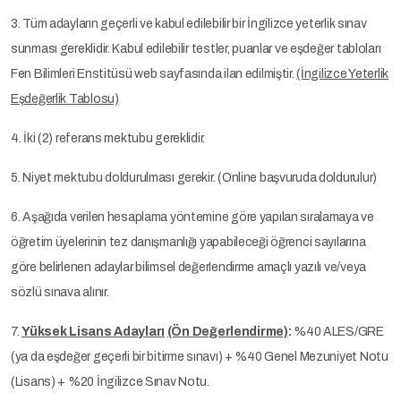
3. Tüm adayların geçerli ve kabul edilebilir bir İngilizce yeterlik sınav
sunması gereklidir. Kabul edilebilir testler, puanlar ve eşdeğer tabloları
Fen Bilimleri Enstitüsü web sayfasında ilan edilmiştir.
(İngilizce Yeterlik
Eşdeğerlik Tablosu)
4. İki (2) referans mektubu gereklidir.
5. Niyet mektubu doldurulması gerekir. (Online başvuruda doldurulur)
6. Aşağıda verilen hesaplama yöntemine göre yapılan sıralamaya ve
öğretim üyelerinin tez danışmanlığı yapabileceği öğrenci sayılarına
göre belirlenen adaylar bilimsel değerIendirme amaçlı yazılı ve/veya
sözlü sınava alınır.
7.
Yüksek Lisans Adayları
(Ön Değerlendirme)
:
%40 ALES/GRE
(ya da eşdeğer geçerli bir bitirme sınavı) + %40 Genel Mezuniyet Notu
(Lisans) + %20 İngilizce Sınav Notu.