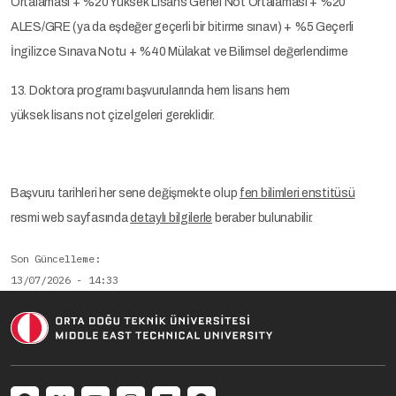
Ortalaması + %20 Yüksek Lisans Genel Not Ortalaması + %20
ALES/GRE (ya da eşdeğer geçerli bir bitirme sınavı) + %5 Geçerli
İngilizce Sınava Notu + %40 Mülakat ve Bilimsel değerlendirme
13.
Doktora programı başvurularında hem lisans hem
yüksek lisans not çizelgeleri gereklidir.
Başvuru tarihleri her sene değişmekte olup
fen bilimleri enstitüsü
resmi web sayfasında
detaylı bilgilerle
beraber bulunabilir.
Son Güncelleme
13/07/2026 - 14:33