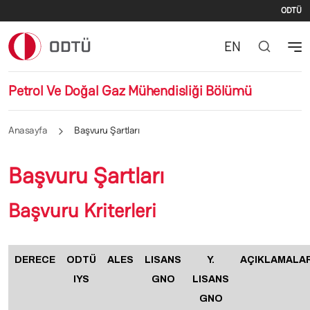
İki
Ana içeriğe atla
ODTÜ
EN
Petrol Ve Doğal Gaz Mühendisliği Bölümü
Anasayfa
Başvuru Şartları
Başvuru Şartları
Başvuru Kriterleri
DERECE
ODTÜ
ALES
LISANS
Y.
AÇIKLAMALA
IYS
GNO
LISANS
GNO